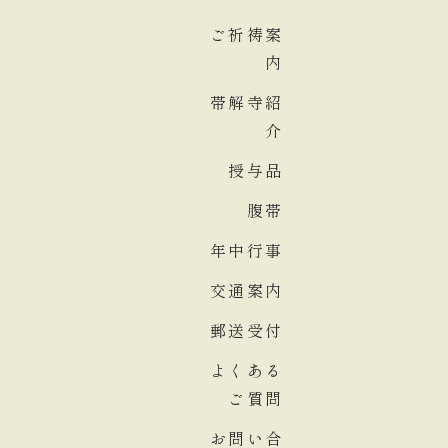
ご祈祷案
内
帯解寺紹
介
授与品
腹帯
年中行事
交通案内
郵送受付
よくある
ご質問
お問い合