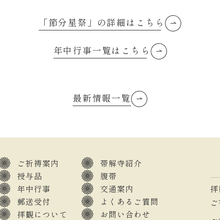
「節分星祭」の詳細はこちら
年中行事一覧はこちら
最新情報一覧
ご祈祷案内
帯解寺紹介
授与品
腹帯
年中行事
交通案内
拝
郵送受付
よくあるご質問
ご
拝観について
お問い合わせ