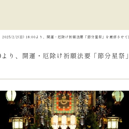
2025/2/2(日) 18:00より、開運・厄除け祈願法要「節分星祭」を厳修させ
) 18:00より、開運・厄除け祈願法要「節分