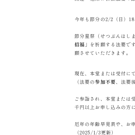
今年も節分の2/2（日）18
節分星祭（せつぶんほし
招福」
を祈願する法要で
願させていただきます。
現在、本堂または受付に
（法要の
参加不要
、法要
ご参詣され、本堂または
千円以上お申し込みの方
厄年の年齢早見表や、お
（2025/1/3更新）