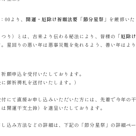
：00より、
開運・厄除け祈願法要「節分星祭」
を厳修いた
まつり）とは、古来より伝わる秘法により、皆様の
「厄除
す。星回りの悪い年は悪事災難を免れるよう、善い年はよ
て祈願申込を受付いたしております。
後に御祈祷札を送付いたします。）
受付にて直接お申し込みいただいた方には、先着で今年の
には開運干支土鈴）を進呈いたしております。
申し込み方法などの詳細は、下記の「節分星祭」の詳細ペ