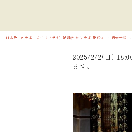
日本最古の安産・求子（子授け）祈願所 奈良 安産 帯解寺
最新情報
2025/2/2(日
ます。