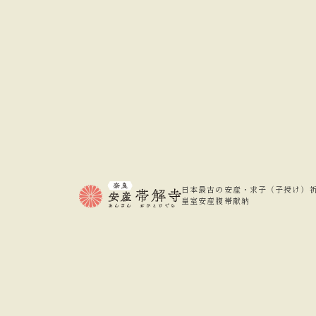
日本最古の安産・
求子（子授け）
皇室安産腹帯献納