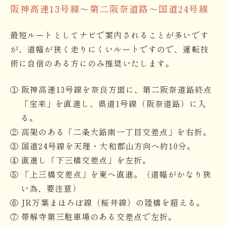
阪神高速13号線〜第二阪奈道路〜国道24号線
最短ルートとしてナビで案内されることが多いです
が、道幅が狭く走りにくいルートですので、運転技
術に自信のある方にのみ推奨いたします。
① 阪神高速13号線を奈良方面に、第二阪奈道路終点
「宝来」を直進し、県道1号線（阪奈道路）に入
る。
② 高架のある「二条大路南一丁目交差点」を右折。
③ 国道24号線を天理・大和郡山方向へ約10分。
④ 直進し「下三橋交差点」を左折。
⑤ 「上三橋交差点」を東へ直進。（道幅がかなり狭
い為、要注意）
⑥ JR万葉まほろぼ線（桜井線）の陸橋を超える。
⑦ 帯解寺第三駐車場のある交差点で左折。