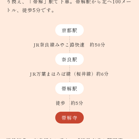
り換え、「帯解」駅で下車。帯解駅から北へ100メー
トル、徒歩5分です。
京都駅
JR奈良線みやこ路快速
約50分
奈良駅
JR万葉まほろぼ線（桜井線）
約6分
帯解駅
徒歩
約5分
帯解寺