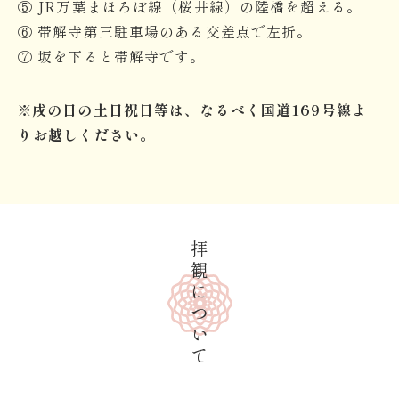
⑤ JR万葉まほろぼ線（桜井線）の陸橋を超える。
⑥ 帯解寺第三駐車場のある交差点で左折。
⑦ 坂を下ると帯解寺です。
※戌の日の土日祝日等は、なるべく国道169号線よ
りお越しください。
拝観について