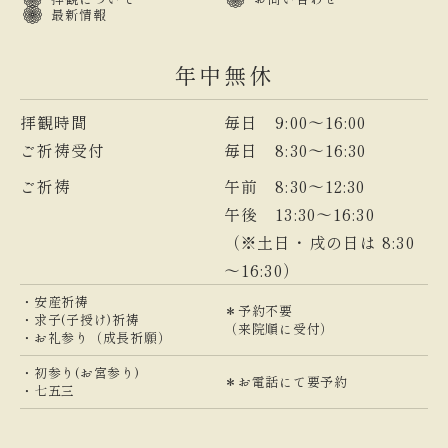
最新情報
年中無休
拝観時間
毎日 9:00～16:00
ご祈祷受付
毎日 8:30～16:30
ご祈祷
午前 8:30～12:30
午後 13:30～16:30
（※土日・戌の日は 8:30
～16:30）
・安産祈祷
＊予約不要
・求子(子授け)祈祷
（来院順に受付）
・お礼参り（成長祈願）
・初参り(お宮参り)
＊お電話にて要予約
・七五三