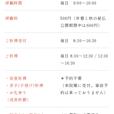
拝観時間
毎日 9:00～16:00
拝観料
500円（※春と秋の秘仏
公開期間中は600円）
ご祈祷受付
毎日 8:30～16:30
ご祈祷
毎日 8:30～12:30 / 13:30
～16:30
・安産祈祷
＊予約不要
・求子(子授け)祈祷
（来院順に受付。事前予
・お礼参り
約は承っておりません）
（成長祈願）