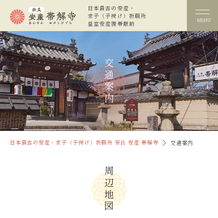
日本最古の安産・
求子（子授け）祈願所
MENU
皇室安産腹帯献納
交通案内
日本最古の安産・求子（子授け）祈願所 奈良 安産 帯解寺
交通案内
周辺地図