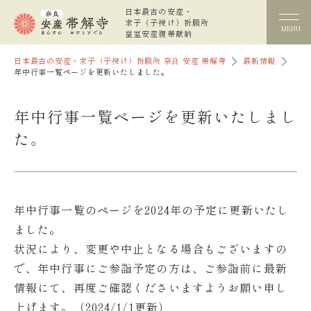
日本最古の安産・
求子（子授け）祈願所
MENU
皇室安産腹帯献納
日本最古の安産・求子（子授け）祈願所 奈良 安産 帯解寺
最新情報
年中行事一覧ページを更新いたしました。
年中行事一覧ページを更新いたしまし
た。
年中行事一覧のページを2024年の予定に更新いたし
ました。
状況により、変更や中止となる場合もございますの
で、年中行事にご参詣予定の方は、ご参詣前に
最新
情報
にて、再度ご確認くださいますようお願い申し
上げます。（2024/1/1更新）