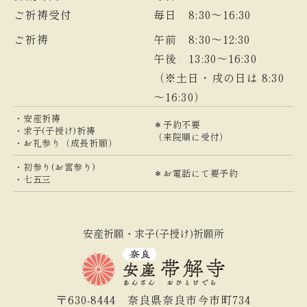
ご祈祷受付
毎日 8:30～16:30
ご祈祷
午前 8:30～12:30
午後 13:30～16:30
（※土日・戌の日は 8:30
～16:30）
・安産祈祷
＊予約不要
・求子(子授け)祈祷
（来院順に受付）
・お礼参り（成長祈願）
・初参り(お宮参り)
＊お電話にて要予約
・七五三
安産祈願・求子(子授け)祈願所
〒630-8444
奈良県奈良市今市町734