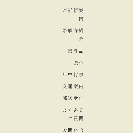
ご祈祷案
内
帯解寺紹
介
授与品
腹帯
年中行事
交通案内
郵送受付
よくある
ご質問
お問い合