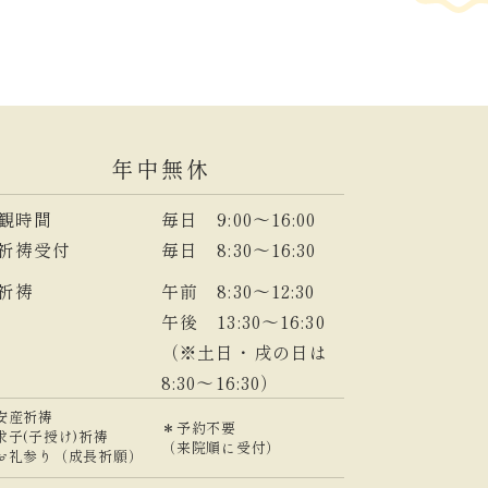
年中無休
観時間
毎日 9:00～16:00
祈祷受付
毎日 8:30～16:30
祈祷
午前 8:30～12:30
午後 13:30～16:30
（※土日・戌の日は
8:30～16:30）
安産祈祷
＊予約不要
求子(子授け)祈祷
（来院順に受付）
お礼参り（成長祈願）