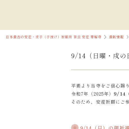
日本最古の安産・求子（子授け）祈願所 奈良 安産 帯解寺
最新情報
9/14（日曜・戌
平素より当寺をご信心賜
令和7年（2025年）
9/1
そのため、安産祈願にご
9/14（日）の御