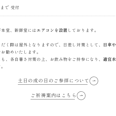
 まで 受付
び本堂、新御堂には
エアコンを設置
しております。
ただく際は屋外となりますので、日差し対策として、
日傘
をお勧めいたします。
にも、各自暑さ対策の上、お飲み物をご持参になり、
適宜
す。
土日の戌の日のご参拝について
ご祈祷案内はこちら