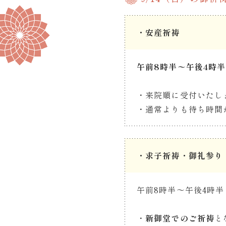
・
安産祈祷
午前8時半〜午後4時半
・来院順に受付いたし
・通常よりも待ち時間
・
求子祈祷
・
御礼参り
午前8時半〜午後4時半
・
新御堂でのご祈祷
と