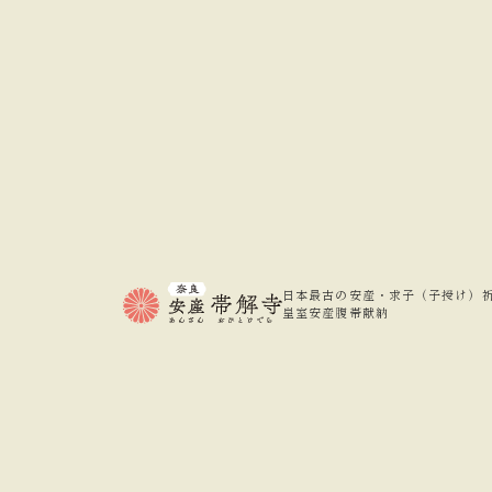
日本最古の安産・
求子（子授け）
皇室安産腹帯献納